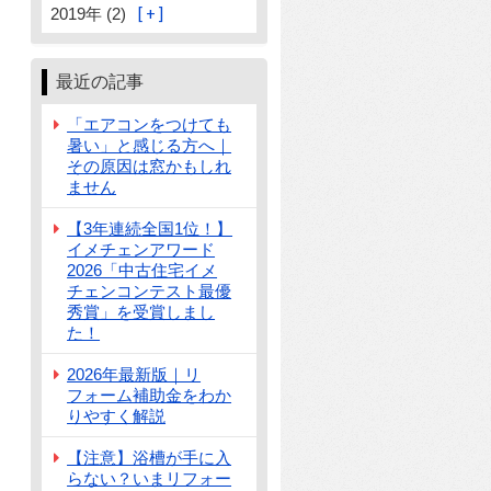
2019年 (2)
最近の記事
「エアコンをつけても
暑い」と感じる方へ｜
その原因は窓かもしれ
ません
【3年連続全国1位！】
イメチェンアワード
2026「中古住宅イメ
チェンコンテスト最優
秀賞」を受賞しまし
た！
2026年最新版｜リ
フォーム補助金をわか
りやすく解説
【注意】浴槽が手に入
らない？いまリフォー