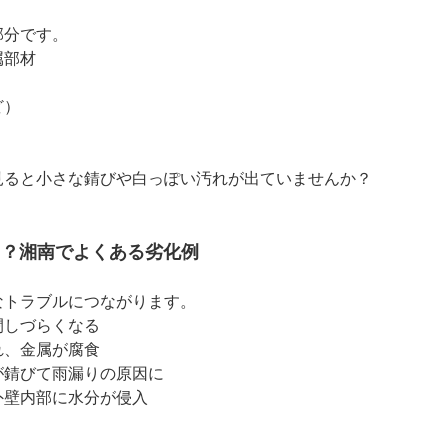
部分です。
属部材
ど）
見ると小さな錆びや白っぽい汚れが出ていませんか？
る？湘南でよくある劣化例
なトラブルにつながります。
閉しづらくなる
れ、金属が腐食
が錆びて雨漏りの原因に
外壁内部に水分が侵入
、