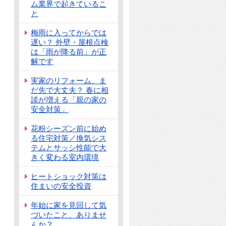
ム業界で起きているこ
と
梅雨に入ってからでは
遅い？ 外壁・屋根点検
は「雨が降る前」が正
解です
実家のリフォーム、ま
だ先で大丈夫？ 春に相
談が増える「親の家の
安全対策」
花粉シーズン前に始め
る住宅対策／換気シス
テムとサッシ性能で大
きく変わる室内環境
ヒートショック対策は
住まいの安全投資
年始に家を見回して気
づいたこと、ありませ
んか？