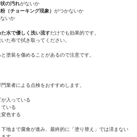
粉状の汚れ
がないか
い粉（チョーキング現象）
がつかないか
がないか
めた水で優しく洗い流す
だけでも効果的です。
乾いた布で拭き取ってください。
ると塗装を傷めることがあるので注意です。
専門業者による点検をおすすめします。
ビが入っている
きている
に変色する
く下地まで腐食が進み、最終的に「塗り替え」では済まない
ります。