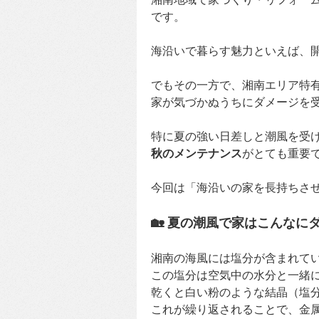
です。
海沿いで暮らす魅力といえば、
でもその一方で、湘南エリア特有
家が気づかぬうちにダメージを
特に夏の強い日差しと潮風を受
秋のメンテナンス
がとても重要
今回は「海沿いの家を長持ちさ
🏡 夏の潮風で家はこんなに
湘南の海風には塩分が含まれて
この塩分は空気中の水分と一緒
乾くと白い粉のような結晶（塩
これが繰り返されることで、金