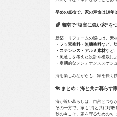
早めの点検で、家の寿命は10年
🌈 湘南で"塩害に強い家"
新築・リフォームの際には、素
・
フッ素塗料・無機塗料
など、
・
ステンレス・アルミ素材
など
・風通しを考えた設計や植栽に
・定期的なメンテナンススケジ
海を楽しみながらも、家を長く快
🌺 まとめ：海と共に暮らす
海が近い暮らしは、自然とつな
その一方で、家も"海と共に呼吸
秋の今こそ、家を守るためのち