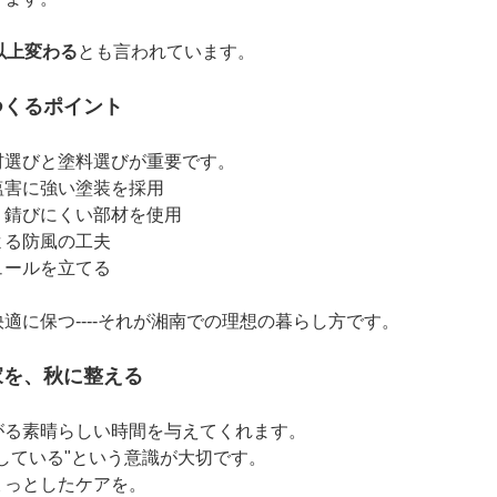
以上変わる
とも言われています。
をつくるポイント
材選びと塗料選びが重要です。
塩害に強い塗装を採用
、錆びにくい部材を使用
よる防風の工夫
ュールを立てる
適に保つ----それが湘南での理想の暮らし方です。
家を、秋に整える
がる素晴らしい時間を与えてくれます。
している"という意識が大切です。
ょっとしたケアを。