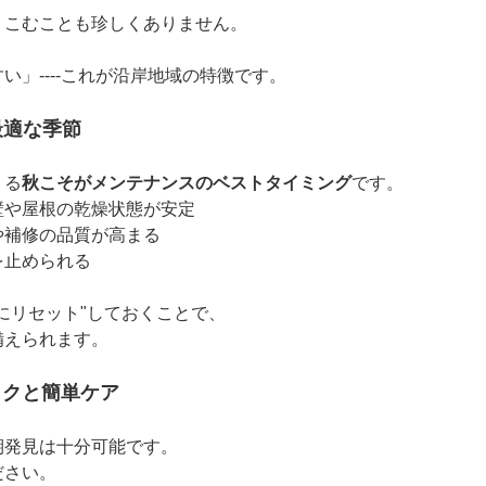
りこむことも珍しくありません。
」----これが沿岸地域の特徴です。
最適な季節
くる
秋こそがメンテナンスのベストタイミング
です。
壁や屋根の乾燥状態が安定
や補修の品質が高まる
を止められる
にリセット"しておくことで、
備えられます。
ックと簡単ケア
期発見は十分可能です。
ださい。