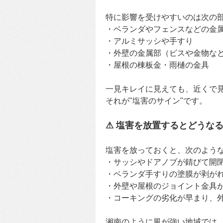
特に影響を受けやすいのは次の
・ベランダやフェンスなどの金
・アルミサッシや手すり
・外壁の金属部（ビスや金物な
・屋根の棟板金・雨樋の金具
一見キレイに見えても、近くで
それが"塩害のサイン"です。
⚠ 塩害を放置するとどうな
塩害を放っておくと、次のよう
・サッシやドアノブが錆びて開
・ベランダ手すりの塗膜が剥が
・外壁や屋根のジョイント金具
・コーキングの劣化が早まり、
湘南のように風が強い地域では