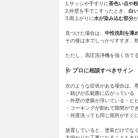
1.サッシや手すりに
茶色い点や
2.外壁を手でこすったとき、
白
3.雨上がりに
水が染み込む部分
見つけた場合は、
中性洗剤を薄
その後は水でしっかりすすぎ、
ただし、高圧洗浄機を強く当て
🩺 プロに相談すべきサイン
次のような症状がある場合は、
・錆びが広範囲に広がっている
・外壁の塗膜が浮いている・ヒ
・コーキングが割れて隙間がで
・何度洗っても同じ箇所がすぐ
放置していると、塗装だけでな
大掛かりな工事になることもあ