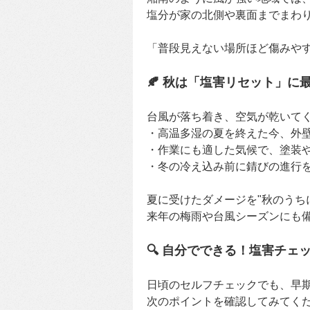
塩分が家の北側や裏面までまわ
「普段見えない場所ほど傷みやすい
🍂 秋は「塩害リセット」に
台風が落ち着き、空気が乾いて
・高温多湿の夏を終えた今、外
・作業にも適した気候で、塗装
・冬の冷え込み前に錆びの進行
夏に受けたダメージを"秋のうち
来年の梅雨や台風シーズンにも
🔍 自分でできる！塩害チェ
日頃のセルフチェックでも、早
次のポイントを確認してみてく