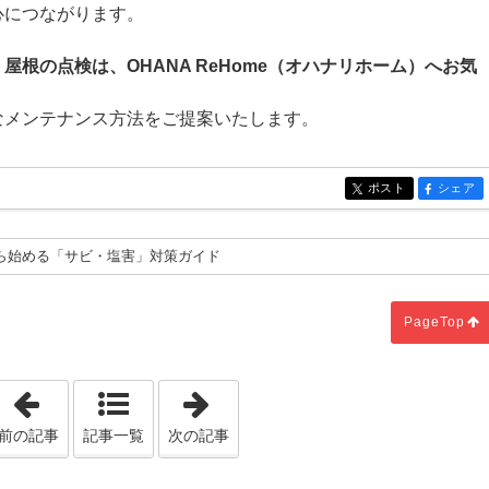
心につながります。
根の点検は、OHANA ReHome（オハナリホーム）へお気
なメンテナンス方法をご提案いたします。
ポスト
シェア
entry411
entry411
ら始める「サビ・塩害」対策ガイド
PageTop
「湘南に訪れる"冷え込みのはじまり"」
「冷え込みのはじまりに見直したい
前の記事
記事一覧
次の記事