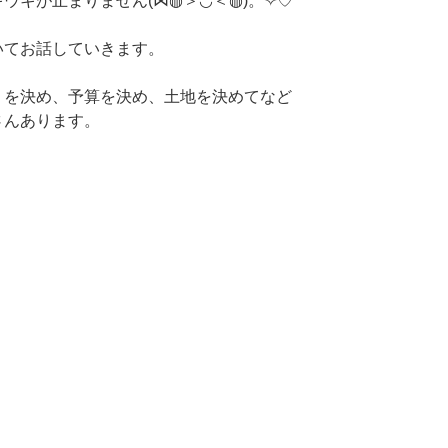
ウキが止まりません(⋈◍＞◡＜◍)。✧♡
いてお話していきます。
りを決め、予算を決め、土地を決めてなど
さんあります。