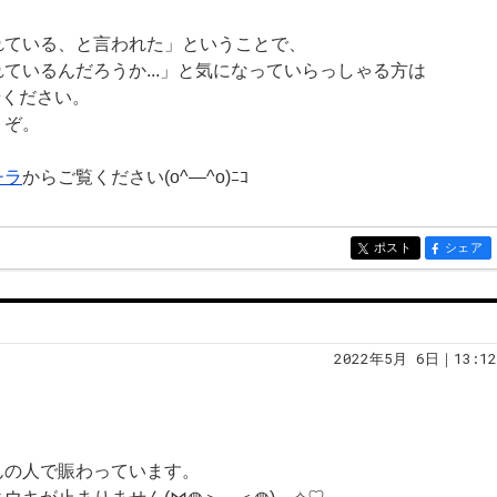
れている、と言われた」ということで、
ているんだろうか...」と気になっていらっしゃる方は
合せください。
うぞ。
チラ
からご覧ください(o^―^o)ﾆｺ
ポスト
シェア
entry270
entry270
2022年5月 6日｜13:12
んの人で賑わっています。