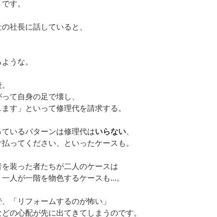
うです。
社の社長に話していると、
」
るような。
後。
がって自身の足で壊し、
します」といって修理代を請求する。
っているパターンは修理代は
いらない
、
け払ってください、といったケースも。
者を装った者たちが二人のケースは
一人が一階を物色するケースも...。
で、「リフォームするのが怖い」
などの心配が先に出てきてしまうのです。