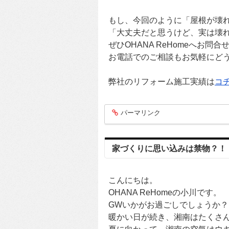
もし、今回のように「屋根が壊
「大丈夫だと思うけど、実は壊れ
ぜひOHANA ReHomeへお問
お電話でのご相談もお気軽にど
弊社のリフォーム施工実績は
コ
パーマリンク
entry270
家づくりに思い込みは禁物？！
こんにちは。
OHANA ReHomeの小川です。
GWいかがお過ごしでしょうか？
暖かい日が続き、湘南はたくさ