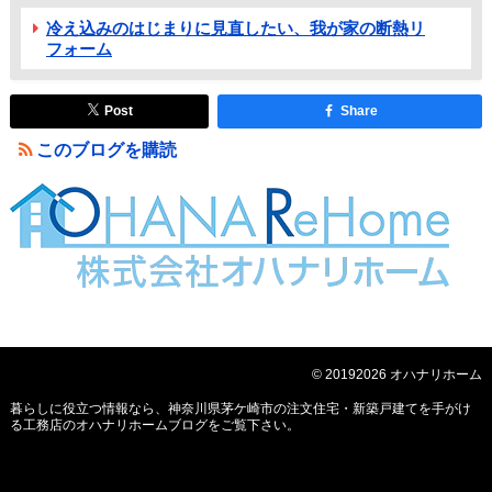
冷え込みのはじまりに見直したい、我が家の断熱リ
フォーム
Post
Share
このブログを購読
© 20192026 オハナリホーム
暮らしに役立つ情報なら、
神奈川県茅ケ崎市の注文住宅・新築戸建てを手がけ
る工務店のオハナリホームブログ
をご覧下さい。