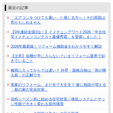
最近の記事
「エアコンをつけても暑い」と感じる方へ｜その原因は
窓かもしれません
【3年連続全国1位！】イメチェンアワード2026「中古住
宅イメチェンコンテスト最優秀賞」を受賞しました！
2026年最新版｜リフォーム補助金をわかりやすく解説
【注意】浴槽が手に入らない？いまリフォーム業界で起
きていること
梅雨に入ってからでは遅い？ 外壁・屋根点検は「雨が降
る前」が正解です
実家のリフォーム、まだ先で大丈夫？ 春に相談が増える
「親の家の安全対策」
花粉シーズン前に始める住宅対策／換気システムとサッ
シ性能で大きく変わる室内環境