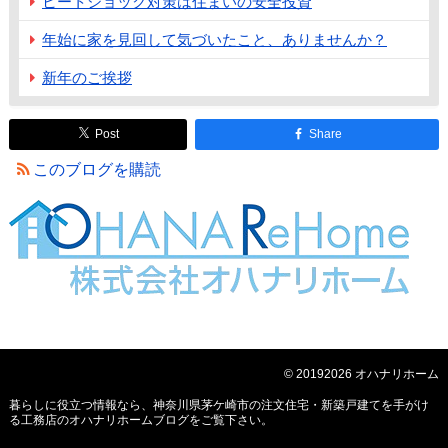
ヒートショック対策は住まいの安全投資
年始に家を見回して気づいたこと、ありませんか？
新年のご挨拶
Post
Share
このブログを購読
© 20192026 オハナリホーム
暮らしに役立つ情報なら、
神奈川県茅ケ崎市の注文住宅・新築戸建てを手がけ
る工務店のオハナリホームブログ
をご覧下さい。