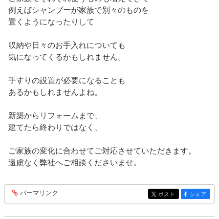
例えばシャンプーが家族で別々のものを
置くようになったりして
収納や日々のお手入れについても
気になってくるかもしれません。
手すりの設置が必要になることも
あるかもしれませんよね。
新築からリフォームまで、
建てたら終わりではなく、
ご家族の変化に合わせてご対応させていただきます。
遠慮なく弊社へご相談くださいませ。
パーマリンク
entry164
ポスト
シェア
entry164
entry164