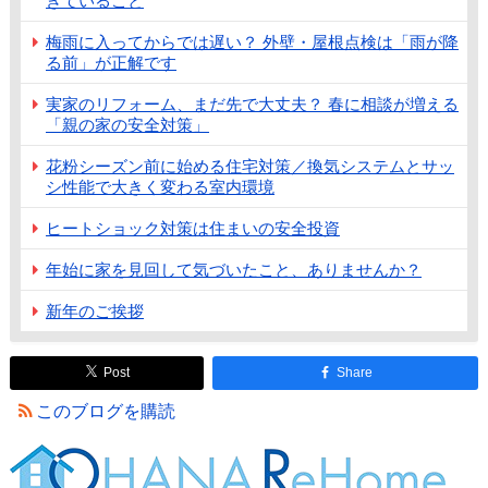
きていること
梅雨に入ってからでは遅い？ 外壁・屋根点検は「雨が降
る前」が正解です
実家のリフォーム、まだ先で大丈夫？ 春に相談が増える
「親の家の安全対策」
花粉シーズン前に始める住宅対策／換気システムとサッ
シ性能で大きく変わる室内環境
ヒートショック対策は住まいの安全投資
年始に家を見回して気づいたこと、ありませんか？
新年のご挨拶
Post
Share
このブログを購読