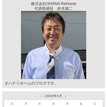
株式会社OHANA ReHome
代表取締役 鈴木雄二
オハナリホームのブログです。
«
2020年6月
»
日
月
火
水
木
金
土