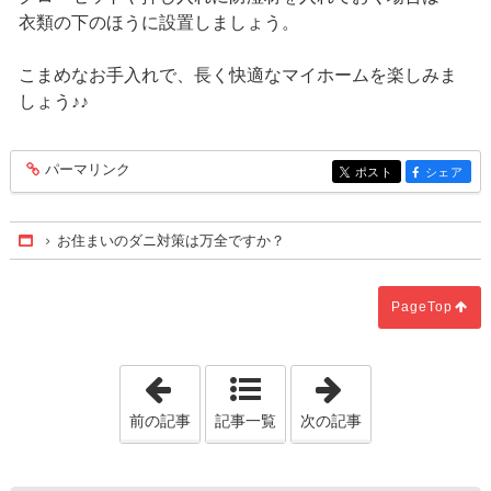
衣類の下のほうに設置しましょう。
こまめなお手入れで、長く快適なマイホームを楽しみま
しょう♪♪
パーマリンク
entry163
ポスト
シェア
entry163
entry163
お住まいのダニ対策は万全ですか？
Home
PageTop
「畳の話」
「夏でも湯船の
前の記事
記事一覧
次の記事