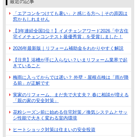
最近の記事
「エアコンをつけても暑い」と感じる方へ｜その原因は
窓かもしれません
【3年連続全国1位！】イメチェンアワード2026「中古住
宅イメチェンコンテスト最優秀賞」を受賞しました！
2026年最新版｜リフォーム補助金をわかりやすく解説
【注意】浴槽が手に入らない？いまリフォーム業界で起
きていること
梅雨に入ってからでは遅い？ 外壁・屋根点検は「雨が降
る前」が正解です
実家のリフォーム、まだ先で大丈夫？ 春に相談が増える
「親の家の安全対策」
花粉シーズン前に始める住宅対策／換気システムとサッ
シ性能で大きく変わる室内環境
ヒートショック対策は住まいの安全投資