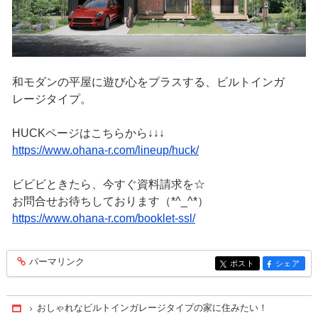
和モダンの平屋に遊び心をプラスする、ビルトインガ
レージタイプ。
HUCKページはこちらから↓↓↓
https://www.ohana-r.com/lineup/huck/
ビビビときたら、今すぐ資料請求を☆
お問合せお待ちしております（*^_^*）
https://www.ohana-r.com/booklet-ssl/
パーマリンク
entry295
ポスト
シェア
entry295
entry295
おしゃれなビルトインガレージタイプの家に住みたい！
Home