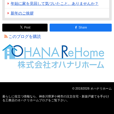
年始に家を見回して気づいたこと、ありませんか？
新年のご挨拶
Post
Share
このブログを購読
© 20192026 オハナリホーム
暮らしに役立つ情報なら、
神奈川県茅ケ崎市の注文住宅・新築戸建てを手がけ
る工務店のオハナリホームブログ
をご覧下さい。