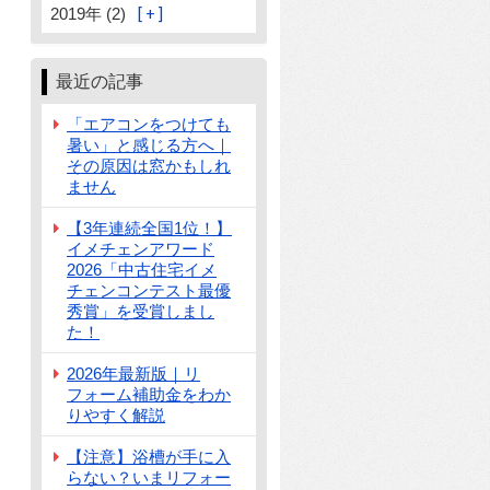
2019年 (2)
最近の記事
「エアコンをつけても
暑い」と感じる方へ｜
その原因は窓かもしれ
ません
【3年連続全国1位！】
イメチェンアワード
2026「中古住宅イメ
チェンコンテスト最優
秀賞」を受賞しまし
た！
2026年最新版｜リ
フォーム補助金をわか
りやすく解説
【注意】浴槽が手に入
らない？いまリフォー