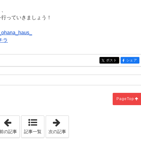
く、
を行っていきましょう！
ohana_haus_
チラ
ポスト
シェア
entry268
entry268
PageTop
「お風呂では鼻歌派？大声で歌う派？」
「リフォーム詐欺にご用心」
前の記事
記事一覧
次の記事