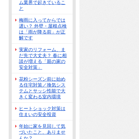
ム業界で起きているこ
と
梅雨に入ってからでは
遅い？ 外壁・屋根点検
は「雨が降る前」が正
解です
実家のリフォーム、ま
だ先で大丈夫？ 春に相
談が増える「親の家の
安全対策」
花粉シーズン前に始め
る住宅対策／換気シス
テムとサッシ性能で大
きく変わる室内環境
ヒートショック対策は
住まいの安全投資
年始に家を見回して気
づいたこと、ありませ
んか？