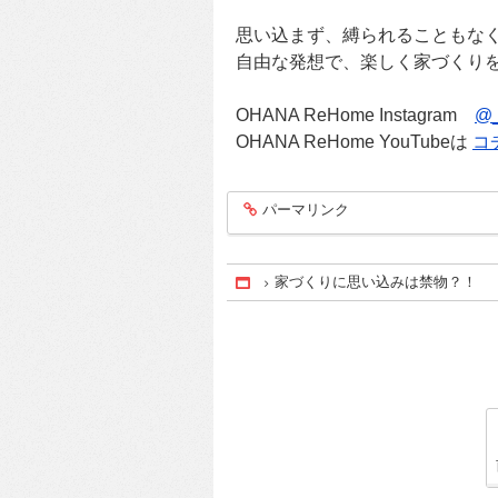
思い込まず、縛られることもな
自由な発想で、楽しく家づくり
OHANA ReHome Instagram
@_
OHANA ReHome YouTubeは
コ
パーマリンク
entry268
家づくりに思い込みは禁物？！
Home