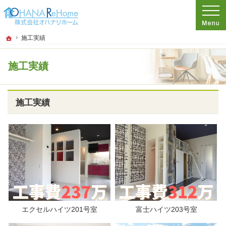
プロの目線からご提案。神奈川県茅ケ崎市のリフォーム・新築戸建てを手がける工
リフォーム、注文新築住宅をお考えなら神奈川県茅ケ崎市の工務店【オハナハウス
ホーム
施工実績
施工実績
施工実績
エクセルハイツ201号室
富士ハイツ203号室