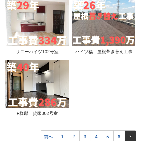
サニーハイツ102号室
ハイツ福 屋根葺き替え工事
F様邸 貸家302号室
前へ
1
2
3
4
5
6
7