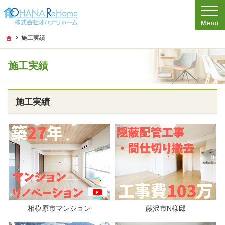
プロの目線からご提案。神奈川県茅ケ崎市のリフォーム・新築戸建てを手がける工
リフォーム、注文新築住宅をお考えなら神奈川県茅ケ崎市の工務店【オハナハウス
ホーム
施工実績
施工実績
施工実績
相模原市マンション
藤沢市N様邸