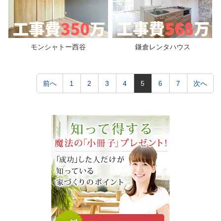
モンシャトー西谷
鎌倉レンタハウス
前へ
1
2
3
4
5
6
7
次へ