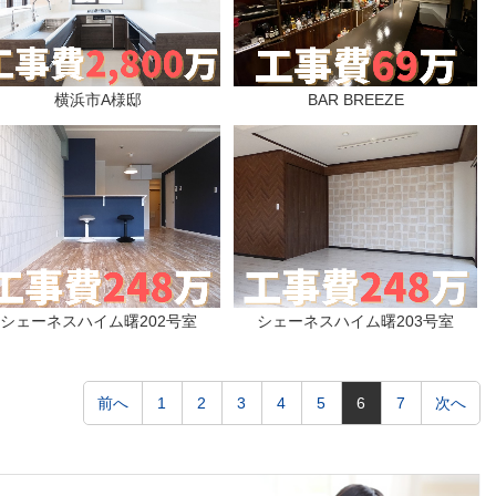
横浜市A様邸
BAR BREEZE
シェーネスハイム曙202号室
シェーネスハイム曙203号室
前へ
1
2
3
4
5
6
7
次へ