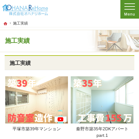
プロの目線からご提案。神奈川県茅ケ崎市のリフォーム・新築戸建てを手がける工
リフォーム、注文新築住宅をお考えなら神奈川県茅ケ崎市の工務店【オハナハウス
ホーム
施工実績
施工実績
施工実績
平塚市築39年マンション
秦野市築35年2DKアパート
part.1