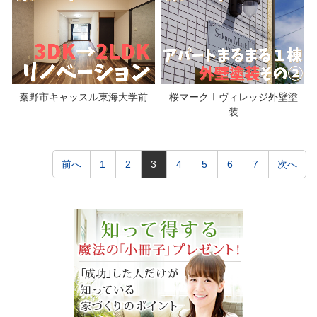
秦野市キャッスル東海大学前
桜マークⅠヴィレッジ外壁塗
装
前へ
1
2
3
4
5
6
7
次へ