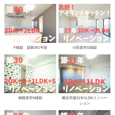
F様邸 貸家301号室
小田原市G様邸
相模原市N様邸
横浜市築31年1LDKリノベー
ション