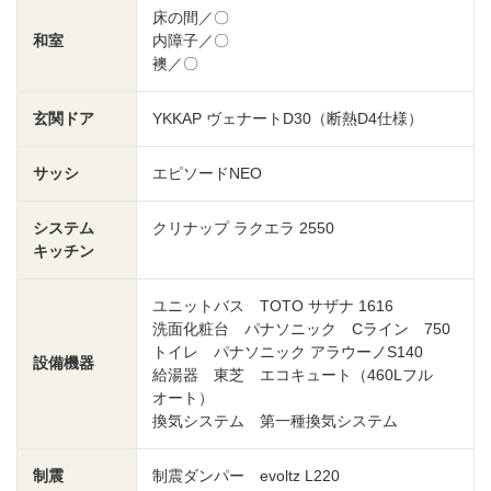
床の間／〇
和室
内障子／〇
襖／〇
玄関ドア
YKKAP ヴェナートD30（断熱D4仕様）
サッシ
エピソードNEO
システム
クリナップ ラクエラ 2550
キッチン
ユニットバス TOTO サザナ 1616
洗面化粧台 パナソニック Cライン 750
トイレ パナソニック アラウーノS140
設備機器
給湯器 東芝 エコキュート（460Lフル
オート）
換気システム 第一種換気システム
制震
制震ダンパー evoltz L220