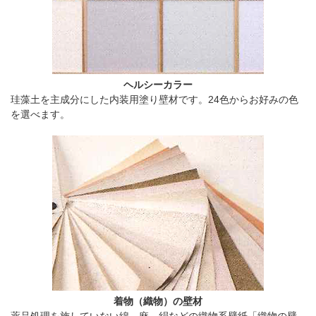
ヘルシーカラー
珪藻土を主成分にした内装用塗り壁材です。24色からお好みの色
を選べます。
着物（織物）の壁材
薬品処理を施していない綿、麻、絹などの織物系壁紙「織物の壁