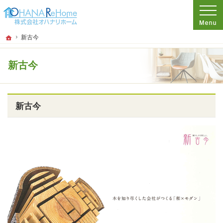
プロの目線からご提案。神奈川県茅ケ崎市のリフォームを手がける工務店なら当社
リフォームをお考えなら神奈川県茅ケ崎市の工務店【オハナリホーム】へ！
ホーム
新古今
新古今
新古今