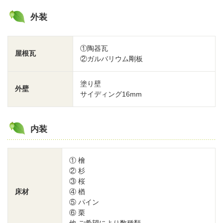
外装
①陶器瓦
屋根瓦
②ガルバリウム剛板
塗り壁
外壁
サイディング16mm
内装
① 檜
② 杉
③ 桜
床材
④ 楢
⑤ パイン
⑥ 栗
他 ご希望により数種類