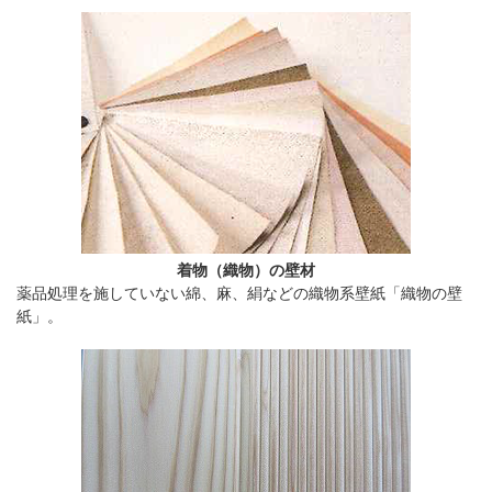
着物（織物）の壁材
薬品処理を施していない綿、麻、絹などの織物系壁紙「織物の壁
紙」。