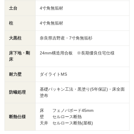
土台
4寸角無垢材
柱
4寸角無垢材
大黒柱
奈良県吉野産・7寸角無垢杉
床下地・剛
24mm構造用合板 ※長期優良住宅仕様
床
耐力壁
ダイライトMS
基礎パッキン工法・黒塗り(5年保証)・床全面
防蟻処理
塗布
床 フェノバボード45mm
断熱仕様
壁 セルロース断熱
天井 セルロース断熱(屋根)