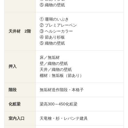
⑤ 織物の壁紙
① 珊瑚のいぶき
② プレミアレーベン
天井材 2階
③ ヘルシーカラー
④ 節あり杉板
⑤ 織物の壁紙
床／無垢材
壁／織物の壁紙
押入
天井／織物の壁紙
棚材：無垢板（節あり）
階段
無垢材造作階段・本格子
化粧梁
梁高300～450化粧梁
室内入口
天竜檜・杉・レバンテ建具