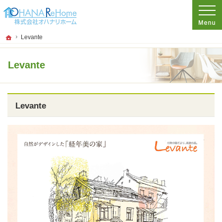
プロの目線からご提案。神奈川県茅ケ崎市のリフォームを手がける工務店なら当社
リフォームをお考えなら神奈川県茅ケ崎市の工務店【オハナリホーム】へ！
ホーム
Levante
Levante
Levante