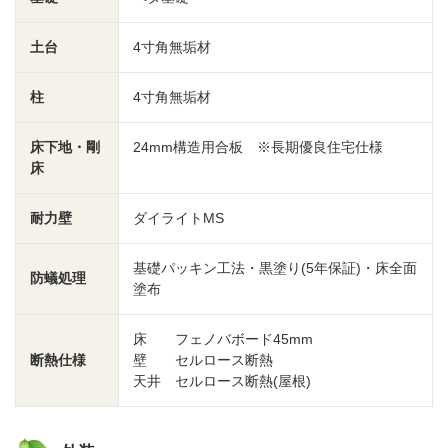
土台
4寸角無垢材
柱
4寸角無垢材
床下地・剛
24mm構造用合板 ※長期優良住宅仕様
床
耐力壁
ダイライトMS
基礎パッキン工法・黒塗り(5年保証)・床全面
防蟻処理
塗布
床 フェノバボード45mm
断熱仕様
壁 セルロース断熱
天井 セルロース断熱(屋根)