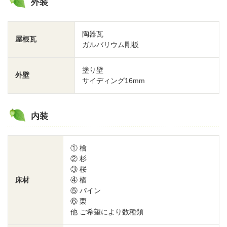
外装
陶器瓦
屋根瓦
ガルバリウム剛板
塗り壁
外壁
サイディング16mm
内装
① 檜
② 杉
③ 桜
床材
④ 楢
⑤ パイン
⑥ 栗
他 ご希望により数種類