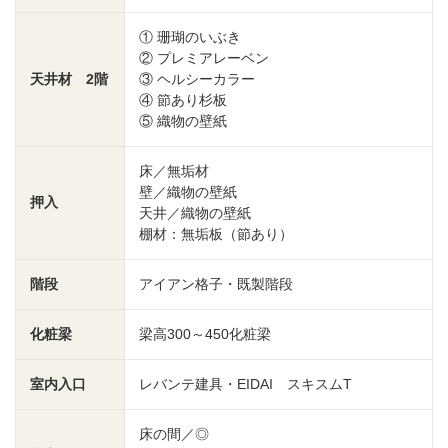
① 珊瑚のいぶき
② プレミアレーベン
天井材 2階
③ ヘルシーカラー
④ 節あり杉板
⑤ 織物の壁紙
床／無垢材
壁／織物の壁紙
押入
天井／織物の壁紙
棚材：無垢板（節あり）
階段
アイアン格子・既製階段
化粧梁
梁高300～450化粧梁
室内入口
レバンテ建具・EIDAI スキスムT
床の間／◎