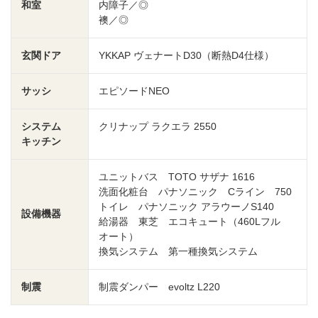
和室
内障子／◎
襖／◎
玄関ドア
YKKAP ヴェナートD30（断熱D4仕様）
サッシ
エピソードNEO
システム
クリナップ ラクエラ 2550
キッチン
ユニットバス TOTO サザナ 1616
洗面化粧台 パナソニック Cライン 750
トイレ パナソニック アラウーノS140
設備機器
給湯器 東芝 エコキュート（460Lフル
オート）
換気システム 第一種換気システム
制震
制震ダンパー evoltz L220