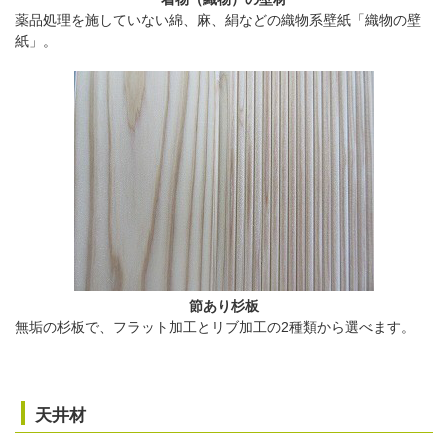
薬品処理を施していない綿、麻、絹などの織物系壁紙「織物の壁
紙」。
節あり杉板
無垢の杉板で、フラット加工とリブ加工の2種類から選べます。
天井材