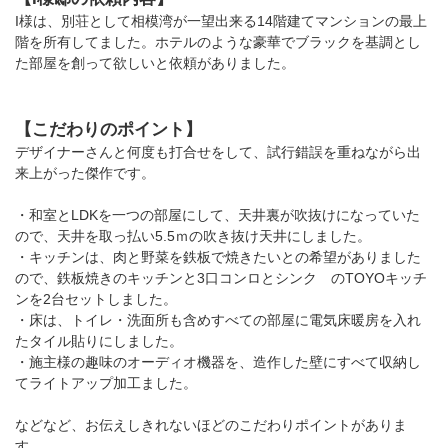
I様は、別荘として相模湾が一望出来る14階建てマンションの最上
階を所有してました。ホテルのような豪華でブラックを基調とし
た部屋を創って欲しいと依頼がありました。
【こだわりのポイント】
デザイナーさんと何度も打合せをして、試行錯誤を重ねながら出
来上がった傑作です。
・和室とLDKを一つの部屋にして、天井裏が吹抜けになっていた
ので、天井を取っ払い5.5ｍの吹き抜け天井にしました。
・キッチンは、肉と野菜を鉄板で焼きたいとの希望がありました
ので、鉄板焼きのキッチンと3口コンロとシンク のTOYOキッチ
ンを2台セットしました。
・床は、トイレ・洗面所も含めすべての部屋に電気床暖房を入れ
たタイル貼りにしました。
・施主様の趣味のオーディオ機器を、造作した壁にすべて収納し
てライトアップ加工ました。
などなど、お伝えしきれないほどのこだわりポイントがありま
す。