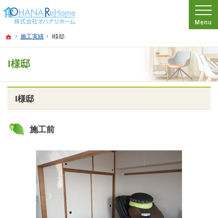
プロの目線からご提案。神奈川県茅ケ崎市のリフォーム・新築戸建てを手がける工
リフォーム、注文新築住宅をお考えなら神奈川県茅ケ崎市の工務店【オハナハウス
ホーム
施工実績
I様邸
I様邸
I様邸
施工前