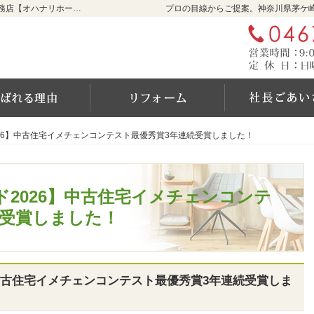
リフォームをお考えなら神奈川県茅ケ崎市の工務店【オハナリホーム】へ！
プロの目線からご提案。神奈川県茅ケ
ム
選ばれる6つの理由
リフォーム
26】中古住宅イメチェンコンテスト最優秀賞3年連続受賞しました！
26】中古住宅イメチェンコンテスト最優秀賞3年連続受賞しました！
2026】中古住宅イメチェンコンテ
続受賞しました！
】中古住宅イメチェンコンテスト最優秀賞3年連続受賞しま