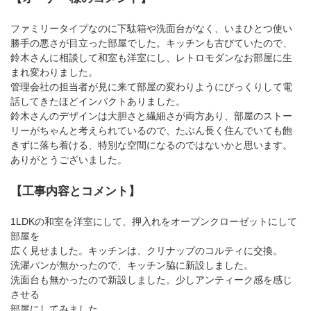
ファミリータイプなのに下駄箱や洗面台がなく、いまひとつ使い
勝手の悪さが目立った部屋でした。キッチンも古びていたので、
鈴木さんに相談して和室も洋室にし、レトロモダンなお部屋に生
まれ変わりました。
管理会社の担当者が見に来て部屋の変わりようにびっくりして電
話してきたほどインパクトありました。
鈴木さんのデザインは大胆さと繊細さが両方あり、部屋のストー
リーがちゃんと考えられているので、たぶん長く住んでいても飽
きずに落ち着ける、特別な空間になるのではないかと思います。
ありがとうございました。
【工事内容とコメント】
1LDKの和室を洋室にして、押入れをオープンクローゼットにして
部屋を
広く見せました。キッチンは、クリナップのコルティに交換。
洗濯パンが無かったので、キッチン脇に新設しました。
洗面台も無かったので新設しました。少しアンティーク感を感じ
させる
部屋にしてみました。