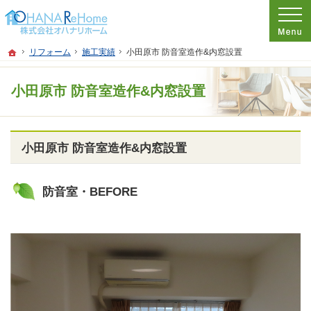
プロの目線からご提案。神奈川県茅ケ崎市のリフォームを手がける工務店なら当社
リフォームをお考えなら神奈川県茅ケ崎市の工務店【オハナリホーム】へ！
ホーム
リフォーム
施工実績
小田原市 防音室造作&内窓設置
小田原市 防音室造作&内窓設置
小田原市 防音室造作&内窓設置
防音室・BEFORE