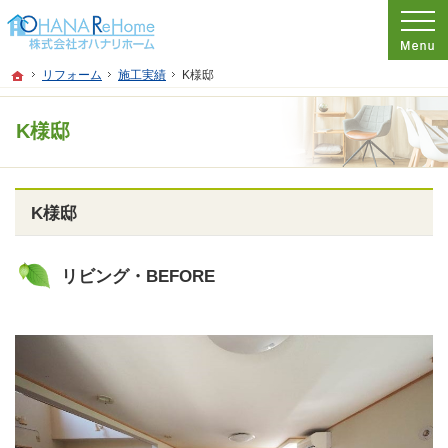
プロの目線からご提案。神奈川県茅ケ崎市のリフォームを手がける工務店なら当社
リフォームをお考えなら神奈川県茅ケ崎市の工務店【オハナリホーム】へ！
ホーム
リフォーム
施工実績
K様邸
K様邸
K様邸
リビング・BEFORE