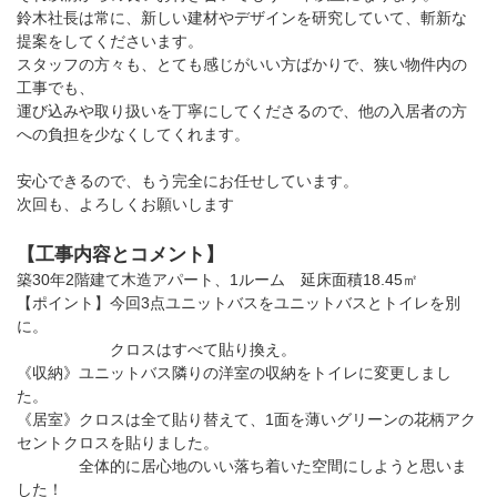
鈴木社長は常に、新しい建材やデザインを研究していて、斬新な
提案をしてくださいます。
スタッフの方々も、とても感じがいい方ばかりで、狭い物件内の
工事でも、
運び込みや取り扱いを丁寧にしてくださるので、他の入居者の方
への負担を少なくしてくれます。
安心できるので、もう完全にお任せしています。
次回も、よろしくお願いします
【工事内容とコメント】
築30年2階建て木造アパート、1ルーム 延床面積18.45㎡
【ポイント】今回3点ユニットバスをユニットバスとトイレを別
に。
クロスはすべて貼り換え。
《収納》ユニットバス隣りの洋室の収納をトイレに変更しまし
た。
《居室》クロスは全て貼り替えて、1面を薄いグリーンの花柄アク
セントクロスを貼りました。
全体的に居心地のいい落ち着いた空間にしようと思いま
した！