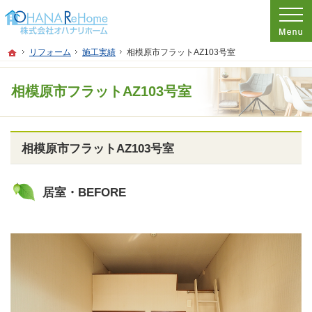
プロの目線からご提案。神奈川県茅ケ崎市のリフォームを手がける工務店なら当社
リフォームをお考えなら神奈川県茅ケ崎市の工務店【オハナリホーム】へ！
ホーム
リフォーム
施工実績
相模原市フラットAZ103号室
相模原市フラットAZ103号室
相模原市フラットAZ103号室
居室・BEFORE