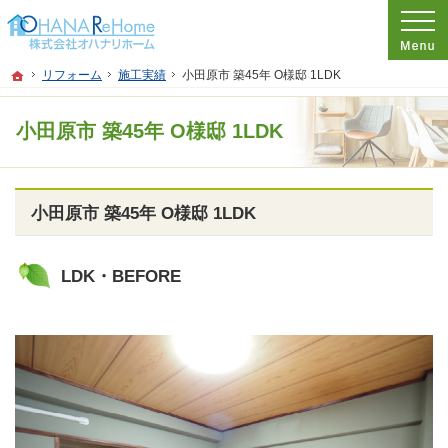
プロの目線からご提案。神奈川県茅ケ崎市のリフォームを手がける工務店なら当社
リフォームをお考えなら神奈川県茅ケ崎市の工務店【オハナリホーム】へ！
ホーム
リフォーム
施工実績
小田原市 築45年 O様邸 1LDK
小田原市 築45年 O様邸 1LDK
小田原市 築45年 O様邸 1LDK
LDK・BEFORE