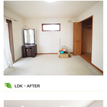
LDK・AFTER