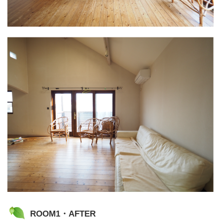
ROOM1・AFTER