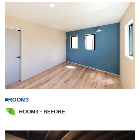
■ROOM3
ROOM3・BEFORE