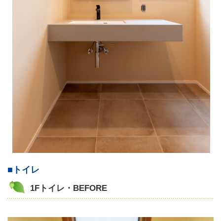
■トイレ
1Fトイレ・BEFORE