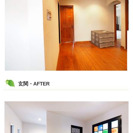
玄関・AFTER