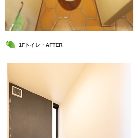
1Fトイレ・AFTER