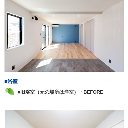
■浴室
■旧浴室（元の場所は洋室）・BEFORE