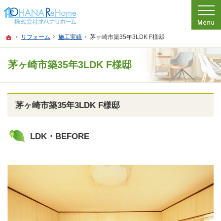
プロの目線からご提案。神奈川県茅ケ崎市のリフォームを手がける工務店なら当社
リフォームをお考えなら神奈川県茅ケ崎市の工務店【オハナリホーム】へ！
ホーム
リフォーム
施工実績
茅ヶ崎市築35年3LDK F様邸
茅ヶ崎市築35年3LDK F様邸
茅ヶ崎市築35年3LDK F様邸
LDK・BEFORE