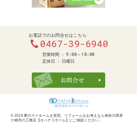
お電話でのお問合せはこちら
0467-39-6940
9:00～18:00
営業時間
定休日
日曜日
お問合せ・ご
© 2019 夢のマイホームを実現、
リフォームをお考えなら神奈川県茅
ケ崎市の工務店【オハナリホーム】
にご相談ください。