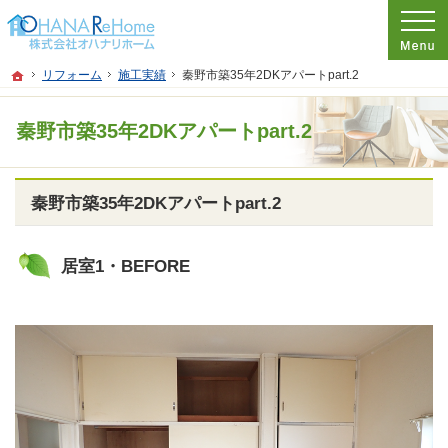
プロの目線からご提案。神奈川県茅ケ崎市のリフォームを手がける工務店なら当社
リフォームをお考えなら神奈川県茅ケ崎市の工務店【オハナリホーム】へ！
ホーム
リフォーム
施工実績
秦野市築35年2DKアパートpart.2
秦野市築35年2DKアパートpart.2
秦野市築35年2DKアパートpart.2
居室1・BEFORE