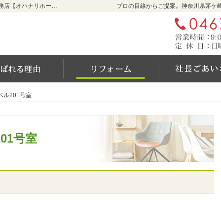
リフォームをお考えなら神奈川県茅ケ崎市の工務店【オハナリホーム】へ！
プロの目線からご提案。神奈川県茅ケ
ム
選ばれる6つの理由
リフォーム
ル201号室
ル201号室
01号室