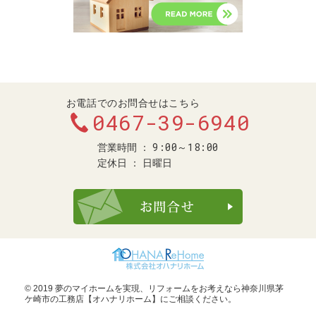
お電話でのお問合せはこちら
0467-39-6940
9:00～18:00
営業時間
定休日
日曜日
お問合せ・ご
© 2019 夢のマイホームを実現、
リフォームをお考えなら神奈川県茅
ケ崎市の工務店【オハナリホーム】
にご相談ください。