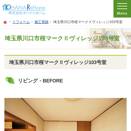
プロの目線からご提案。神奈川県茅ケ崎市のリフォームを手がける工務店なら当社
リフォームをお考えなら神奈川県茅ケ崎市の工務店【オハナリホーム】へ！
ホーム
リフォーム
施工実績
埼玉県川口市桜マークⅡヴィレッジ103号室
埼玉県川口市桜マークⅡヴィレッジ103号室
埼玉県川口市桜マークⅡヴィレッジ103号室
リビング・BEFORE