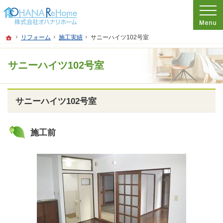
プロの目線からご提案。神奈川県茅ケ崎市のリフォームを手がける工務店なら当社
リフォームをお考えなら神奈川県茅ケ崎市の工務店【オハナリホーム】へ！
ホーム
リフォーム
施工実績
サニーハイツ102号室
サニーハイツ102号室
サニーハイツ102号室
施工前