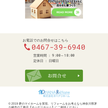
お電話でのお問合せはこちら
0467-39-6940
9:00～18:00
営業時間
定休日
日曜日
お問合せ・ご
© 2019 夢のマイホームを実現、
リフォームをお考えなら神奈川県茅
ケ崎市の工務店【オハナリホーム】
にご相談ください。