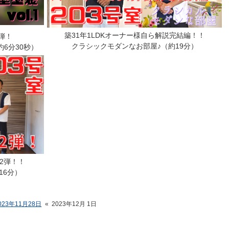
築31年1LDKオーナー様自ら解説完結編！！
弾！
クラシックモダンなお部屋♪（約19分）
6分30秒）
第2弾！！
16分）
023年11月28日
«
2023年12月 1日