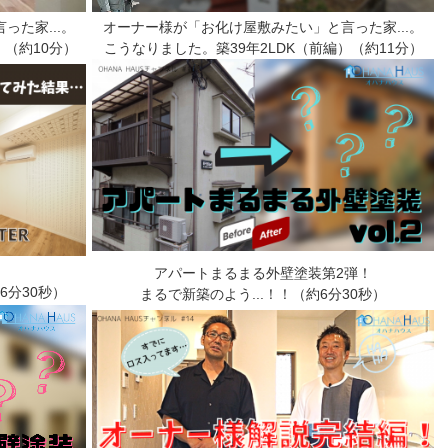
た家...。
オーナー様が「お化け屋敷みたい」と言った家...。
（約10分）
こうなりました。築39年2LDK（前編）（約11分）
アパートまるまる外壁塗装第2弾！
6分30秒）
まるで新築のよう...！！（約6分30秒）