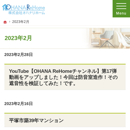
プロの目線からご提案。神奈川県茅ケ崎市のリフォームを手がける工務店なら当社
リフォームをお考えなら神奈川県茅ケ崎市の工務店【オハナリホーム】へ！
ホーム
2023年2月
2023年2月
2023年2月28日
YouTube【OHANA ReHomeチャンネル】第17弾
動画をアップしました！今回は防音室造作！その
遮音性を検証してみた！です。
2023年2月16日
平塚市築39年マンション