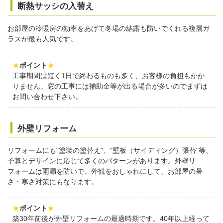
断熱サッシの入替え
お部屋の冷暖房の効率をあげて冬場の結露も防いでくれる複層ガ
ラスが最も人気です。
★
ポイント
★
工事期間は短く1日で終わるものも多く、お客様の負担もかか
りません。窓の工事には補助金等が出る場合が多いのでまずは
お問い合わせ下さい。
外壁リフォーム
リフォームにも"塗装の塗替え"、"壁板（サイディング）張替"等、
予算とデザインに応じて多くのパターンがあります。外壁リ
フォームは雨漏を防いで、外観をおしゃれにして、お部屋の暑
さ・寒さ対策にもなります。
★
ポイント
★
築30年前後が外壁リフォームの最適時期です。40年以上経って