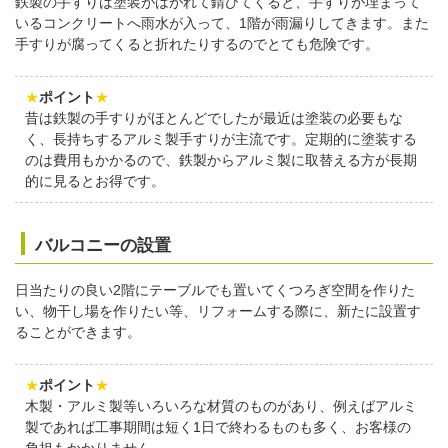
鉄製の手すりは塗装がはがれて錆びてくると、手すりが埋まって
いるコンクリートへ雨水が入って、1階が雨漏りしてきます。また
手すりが腐ってくると折れたりするのでとても危険です。
★
ポイント
★
昔は鉄製の手すりがほとんどでしたが最近は塗装の必要もな
く、長持ちするアルミ製手すりが主流です。定期的に塗装する
のは費用もかかるので、鉄製からアルミ製に取替える方が長期
的に見るとお得です。
バルコニーの設置
日当たりの良い2階にテーブルでも置いてくつろぎ空間を作りた
い、物干し場を作りたい等、リフォームする際に、新たに設置す
ることができます。
★
ポイント
★
木製・アルミ製等いろいろな材質のものがあり、例えばアルミ
製であれば工事期間は短く1日で終わるものも多く、お客様の
負担もかかりません。