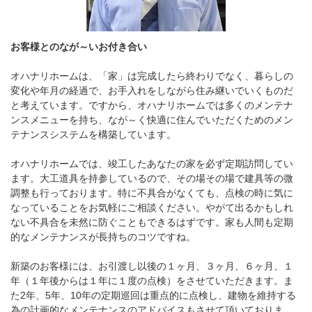
お客様とのなが～いお付き合い
オハナリホームは、「家」は完成したら終わりでなく、暮らしの
変化や年月の経過で、お手入れをしながら住み継いでいくものだ
と考えています。ですから、オハナリホームでは多くのメンテナ
ンスメニューを持ち、なが～く快適に住んでいただくためのメン
テナンスシステムを構築しています。
オハナリホームでは、竣工したあなたの家を必ず定期訪問してい
ます。大工道具を持参しているので、その場その場で建具等の微
調整も行っております。特に不具合がなくても、点検の時に気に
なっていることをお気軽にご相談ください。やがて出るかもしれ
ない不具合を未然に防ぐこともできるはずです。家も人間も定期
的なメンテナンスが長持ちのコツですね。
新築のお客様には、お引渡し以後の１ヶ月、３ヶ月、６ヶ月、１
年（１年後からは１年に１度の点検）をさせていただきます。ま
た2年、5年、10年の定期巡回は重点的に点検し、建物を維持する
為の計画的なメンテナンスのアドバイスもさせて頂いておりま